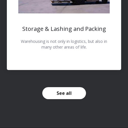
Storage & Lashing and Packing
Warehousing is not only in logistics, but also in
many other areas of life.
See all