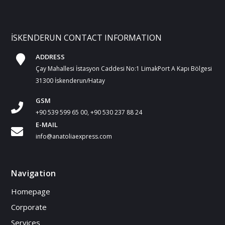
İSKENDERUN CONTACT INFORMATION
ADDRESS
Çay Mahallesi İstasyon Caddesi No:1 LimakPort A Kapı Bölgesi
31300 İskenderun/Hatay
GSM
+90 539 599 65 00, +90 530 237 88 24
E-MAIL
info@anatoliaexpress.com
Navigation
Homepage
Corporate
Services